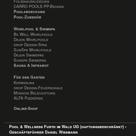
Folienauskleidung
CARRO POOLS PP-Becken
Poolabdeckung
Pool-Zubehör
Whirlpool & Swimspa
Be Well Whirlpools
Dejon Whirlpools
drop Design-Spas
SunSpa Whirlpools
Dejon Swimspas
Sunspa Swimspas
Sauna & Infrarot
Für den Garten
Korbsauna
drop Design-Feuerschale
Monacis Beleuchtung
ALFA Pizzaöfen
Online-Shop
Pool & Wellness Furth im Wald UG (haftungsbeschränkt) •
Geschäftsführer Daniel Wissmann