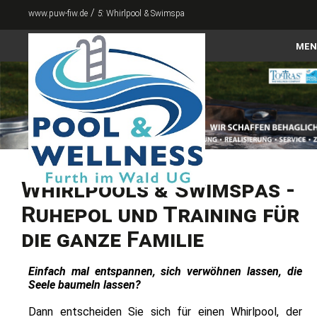
/
www.puw-fiw.de
5:
Whirlpool & Swimspa
MEN
Home
Pools
Abdeckungen
Zubehör
Whirlpools & Swimspas -
Whirlpool & Swimspa
Ruhepol und Training für
Sauna & Infrarot
die ganze Familie
Für den Garten
Einfach mal entspannen, sich verwöhnen lassen, die
Seele baumeln lassen?
Kontakt
Dann entscheiden Sie sich für einen Whirlpool, der