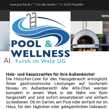
/
/
www.puw-fiw.de
7:
Für den Garten
7.4:
ALFA Pizzaöfen
MEN
Home
ALFA Pizzaöfen
ALFA Pizzaöfen
Pools
Abdeckungen
ALFA Pizzaöfen
Zubehör
Whirlpool & Swimspa
Holz- und Gaspizzaöfen für Ihre Außenküche!
Die Holzofen-Linie für den Hausgebrauch ermöglicht
Sauna & Infrarot
Ihnen gastronomische Leistungen auf höchstem
Niveau im Außenbereich! Alle Alfa-Öfen werden
Für den Garten
komplett in einem Werk in der Nähe von Rom
hergestellt und sind sofort einsatzbereit und einfach
Kontakt
zu bedienen. Ob im Garten, am Pool oder einfach nur im
Haus, für den täglichen oder gelegentlichen Gebrauch: