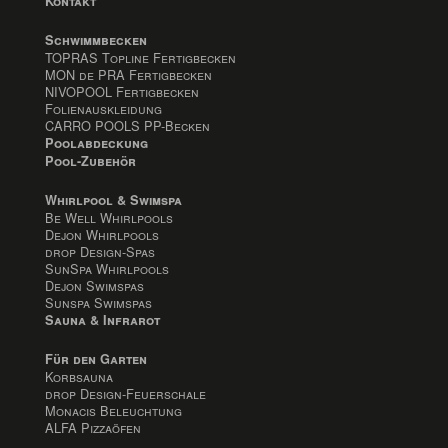
Kontakt
Schwimmbecken
TOPRAS Topline Fertigbecken
MON de PRA Fertigbecken
NIVOPOOL Fertigbecken
Folienauskleidung
CARRO POOLS PP-Becken
Poolabdeckung
Pool-Zubehör
Whirlpool & Swimspa
Be Well Whirlpools
Dejon Whirlpools
drop Design-Spas
SunSpa Whirlpools
Dejon Swimspas
Sunspa Swimspas
Sauna & Infrarot
Für den Garten
Korbsauna
drop Design-Feuerschale
Monacis Beleuchtung
ALFA Pizzaöfen