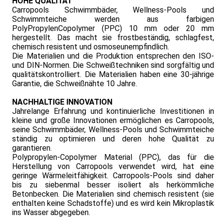
HOHE QUALITÄT
Carropools Schwimmbäder, Wellness-Pools und
Schwimmteiche werden aus farbigen
PolyPropylenCopolymer (PPC) 10 mm oder 20 mm
hergestellt. Das macht sie frostbeständig, schlagfest,
chemisch resistent und osmoseunempfindlich.
Die Materialien und die Produktion entsprechen den ISO-
und DIN-Normen. Die Schweißtechniken sind sorgfältig und
qualitätskontrolliert. Die Materialien haben eine 30-jährige
Garantie, die Schweißnähte 10 Jahre.
NACHHALTIGE INNOVATION
Jahrelange Erfahrung und kontinuierliche Investitionen in
kleine und große Innovationen ermöglichen es Carropools,
seine Schwimmbäder, Wellness-Pools und Schwimmteiche
ständig zu optimieren und deren hohe Qualität zu
garantieren.
Polypropylen-Copolymer Material (PPC), das für die
Herstellung von Carropools verwendet wird, hat eine
geringe Wärmeleitfähigkeit. Carropools-Pools sind daher
bis zu siebenmal besser isoliert als herkömmliche
Betonbecken. Die Materialien sind chemisch resistent (sie
enthalten keine Schadstoffe) und es wird kein Mikroplastik
ins Wasser abgegeben.