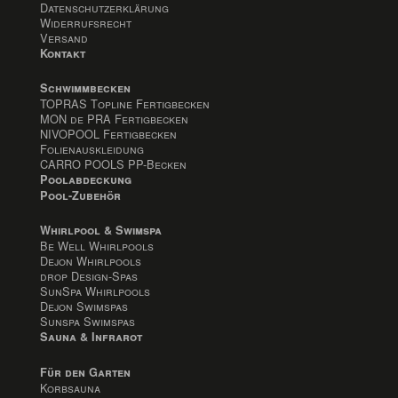
Datenschutzerklärung
Widerrufsrecht
Versand
Kontakt
Schwimmbecken
TOPRAS Topline Fertigbecken
MON de PRA Fertigbecken
NIVOPOOL Fertigbecken
Folienauskleidung
CARRO POOLS PP-Becken
Poolabdeckung
Pool-Zubehör
Whirlpool & Swimspa
Be Well Whirlpools
Dejon Whirlpools
drop Design-Spas
SunSpa Whirlpools
Dejon Swimspas
Sunspa Swimspas
Sauna & Infrarot
Für den Garten
Korbsauna