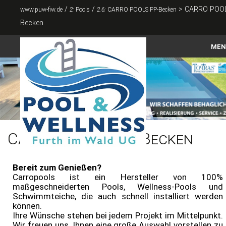
/
/
>
CARRO POOL
www.puw-fiw.de
2:
Pools
2.6:
CARRO POOLS PP-Becken
Becken
MEN
Home
Pools
Abdeckungen
CARRO POOLS PP-Becken
Zubehör
Whirlpool & Swimspa
Bereit zum Genießen?
Carropools ist ein Hersteller von 100%
Sauna & Infrarot
maßgeschneiderten Pools, Wellness-Pools und
Schwimmteiche, die auch schnell installiert werden
Für den Garten
können.
Ihre Wünsche stehen bei jedem Projekt im Mittelpunkt.
Kontakt
Wir freuen uns, Ihnen eine große Auswahl vorstellen zu