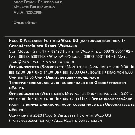
drop Design-Feuerschale
Monacis Beleuchtung
ALFA Pizzaöfen
Online-Shop
Pool & Wellness Furth im Wald UG (haftungsbeschränkt) •
Geschäftsführer Daniel Wissmann
Von-Müller-Str. 17 • 93437 Furth im Wald • Tel.: 09973 5001162 •
Fax.: 09973 5001163 • WhatsApp/Signal: 09973 5001164 • E-Mail:
team@puw-fiw.de • www.puw-fiw.de
Montag bis Donnerstag von 9.00 Uh
Öffnungszeiten (Sommerzeit):
bis 12.00 Uhr und 14.00 Uhr bis 18.00 Uhr, sowie Freitag von 9.00
Uhr bis 12.00 Uhr •
Beratungsgespräche, nach
Terminvereinbarung, auch außerhalb der Geschäftszeiten
möglich!
Montag bis Donnerstag von 10.00 U
Öffnungszeiten (Winterzeit):
bis 12.00 Uhr und 14.00 Uhr bis 17.00 Uhr •
Beratungsgespräche,
nach Terminvereinbarung, auch außerhalb der Geschäftszeite
möglich!
Copyright © 2026 Pool & Wellness Furth im Wald UG
(haftungsbeschränkt) • Alle Rechte vorbehalten