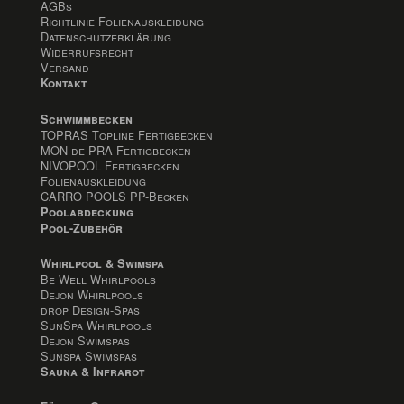
AGBs
Richtlinie Folienauskleidung
Datenschutzerklärung
Widerrufsrecht
Versand
Kontakt
Schwimmbecken
TOPRAS Topline Fertigbecken
MON de PRA Fertigbecken
NIVOPOOL Fertigbecken
Folienauskleidung
CARRO POOLS PP-Becken
Poolabdeckung
Pool-Zubehör
Whirlpool & Swimspa
Be Well Whirlpools
Dejon Whirlpools
drop Design-Spas
SunSpa Whirlpools
Dejon Swimspas
Sunspa Swimspas
Sauna & Infrarot