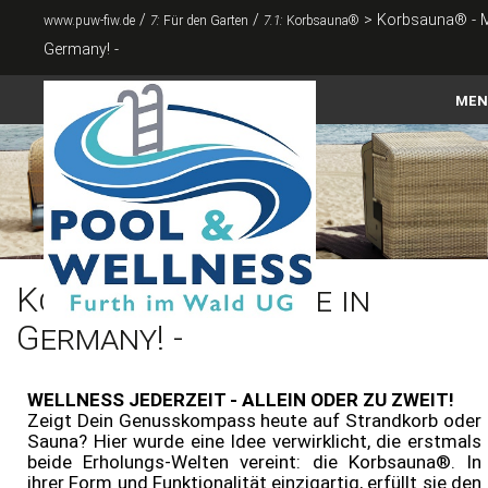
/
/
>
Korbsauna® - M
www.puw-fiw.de
7:
Für den Garten
7.1:
Korbsauna®
Germany! -
MEN
Home
Korbsauna®
Pools
Abdeckungen
Korbsauna® - Made in
Zubehör
Germany! -
Whirlpool & Swimspa
Sauna & Infrarot
WELLNESS JEDERZEIT - ALLEIN ODER ZU ZWEIT!
Zeigt Dein Genusskompass heute auf Strandkorb oder
Für den Garten
Sauna? Hier wurde eine Idee verwirklicht, die erstmals
beide Erholungs-Welten vereint: die Korbsauna®. In
ihrer Form und Funktionalität einzigartig, erfüllt sie den
Kontakt