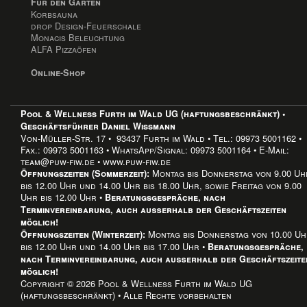
Für den Garten
Korbsauna
drop Design-Feuerschale
Monacis Beleuchtung
ALFA Pizzaöfen
Online-Shop
Pool & Wellness Furth im Wald UG (haftungsbeschränkt) •
Geschäftsführer Daniel Wissmann
Von-Müller-Str. 17 • 93437 Furth im Wald • Tel.: 09973 5001162 •
Fax.: 09973 5001163 • WhatsApp/Signal: 09973 5001164 • E-Mail:
team@puw-fiw.de • www.puw-fiw.de
Montag bis Donnerstag von 9.00 Uh
Öffnungszeiten (Sommerzeit):
bis 12.00 Uhr und 14.00 Uhr bis 18.00 Uhr, sowie Freitag von 9.00
Uhr bis 12.00 Uhr •
Beratungsgespräche, nach
Terminvereinbarung, auch außerhalb der Geschäftszeiten
möglich!
Montag bis Donnerstag von 10.00 U
Öffnungszeiten (Winterzeit):
bis 12.00 Uhr und 14.00 Uhr bis 17.00 Uhr •
Beratungsgespräche,
nach Terminvereinbarung, auch außerhalb der Geschäftszeite
möglich!
Copyright © 2026 Pool & Wellness Furth im Wald UG
(haftungsbeschränkt) • Alle Rechte vorbehalten