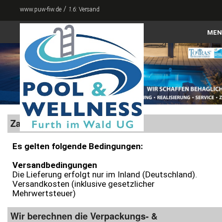
/
www.puw-fiw.de
1.6:
Versand
MEN
Home
Pools
Abdeckungen
Zubehör
Zahlung und Versand
Whirlpool & Swimspa
Es gelten folgende Bedingungen:
Sauna & Infrarot
Versandbedingungen
Die Lieferung erfolgt nur im Inland (Deutschland).
Versandkosten (inklusive gesetzlicher
Für den Garten
Mehrwertsteuer)
Kontakt
Wir berechnen die Verpackungs- &