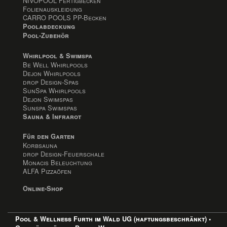
NIVOPOOL Fertigbecken
Folienauskleidung
CARRO POOLS PP-Becken
Poolabdeckung
Pool-Zubehör
Whirlpool & Swimspa
Be Well Whirlpools
Dejon Whirlpools
drop Design-Spas
SunSpa Whirlpools
Dejon Swimspas
Sunspa Swimspas
Sauna & Infrarot
Für den Garten
Korbsauna
drop Design-Feuerschale
Monacis Beleuchtung
ALFA Pizzaöfen
Online-Shop
Pool & Wellness Furth im Wald UG (haftungsbeschränkt) •