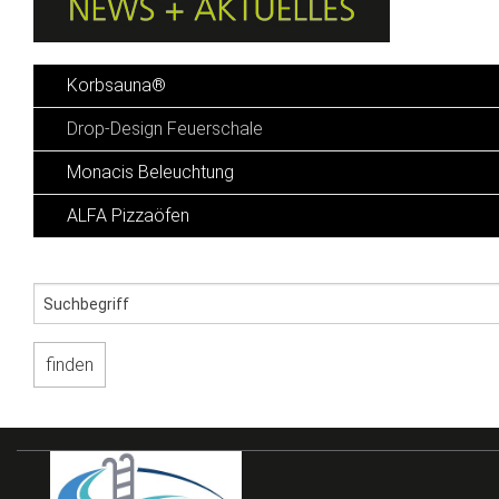
Korbsauna®
Drop-Design Feuerschale
Monacis Beleuchtung
ALFA Pizzaöfen