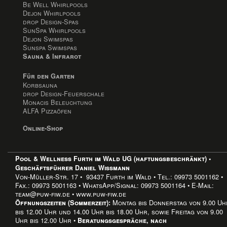
Be Well Whirlpools
Dejon Whirlpools
drop Design-Spas
SunSpa Whirlpools
Dejon Swimspas
Sunspa Swimspas
Sauna & Infrarot
Für den Garten
Korbsauna
drop Design-Feuerschale
Monacis Beleuchtung
ALFA Pizzaöfen
Online-Shop
Pool & Wellness Furth im Wald UG (haftungsbeschränkt) •
Geschäftsführer Daniel Wissmann
Von-Müller-Str. 17 • 93437 Furth im Wald • Tel.: 09973 5001162 •
Fax.: 09973 5001163 • WhatsApp/Signal: 09973 5001164 • E-Mail:
team@puw-fiw.de • www.puw-fiw.de
Montag bis Donnerstag von 9.00 Uh
Öffnungszeiten (Sommerzeit):
bis 12.00 Uhr und 14.00 Uhr bis 18.00 Uhr, sowie Freitag von 9.00
Uhr bis 12.00 Uhr •
Beratungsgespräche, nach