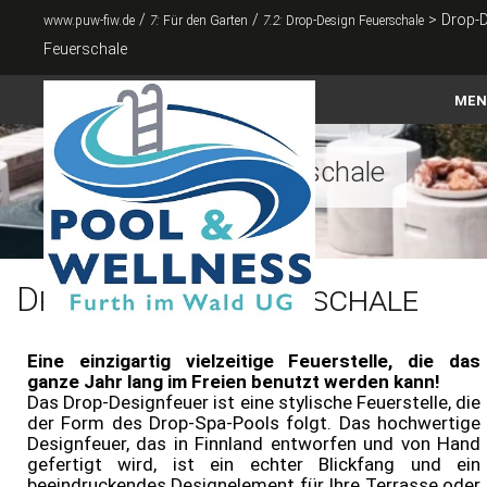
/
/
>
Drop-D
www.puw-fiw.de
7:
Für den Garten
7.2:
Drop-Design Feuerschale
Feuerschale
MEN
Home
Drop-Design Feuerschale
Pools
Abdeckungen
Drop-Design Feuerschale
Zubehör
Whirlpool & Swimspa
Eine einzigartig vielzeitige Feuerstelle, die das
ganze Jahr lang im Freien benutzt werden kann!
Sauna & Infrarot
Das Drop-Designfeuer ist eine stylische Feuerstelle, die
der Form des Drop-Spa-Pools folgt. Das hochwertige
Für den Garten
Designfeuer, das in Finnland entworfen und von Hand
gefertigt wird, ist ein echter Blickfang und ein
Kontakt
beeindruckendes Designelement für Ihre Terrasse oder