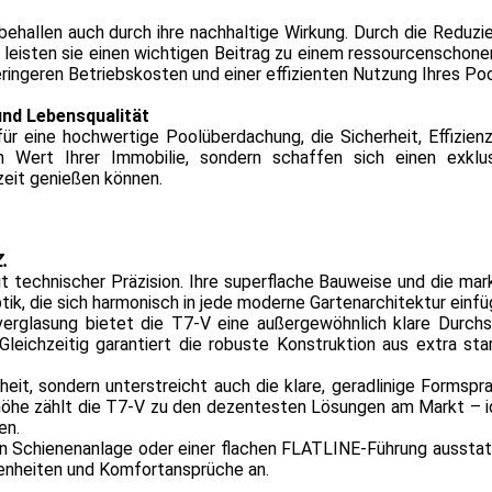
ehallen auch durch ihre nachhaltige Wirkung. Durch die Reduzi
eisten sie einen wichtigen Beitrag zu einem ressourcenschon
eringeren Betriebskosten und einer effizienten Nutzung Ihres Poo
und Lebensqualität
ür eine hochwertige Poolüberdachung, die Sicherheit, Effizien
n Wert Ihrer Immobilie, sondern schaffen sich einen exklu
zeit genießen können.
.
 technischer Präzision. Ihre superflache Bauweise und die mar
tik, die sich harmonisch in jede moderne Gartenarchitektur einfü
rglasung bietet die T7-V eine außergewöhnlich klare Durchs
Gleichzeitig garantiert die robuste Konstruktion aus extra sta
eit, sondern unterstreicht auch die klare, geradlinige Formspr
uhöhe zählt die T7-V zu den dezentesten Lösungen am Markt – i
en.
gen Schienenanlage oder einer flachen FLATLINE-Führung ausstat
benheiten und Komfortansprüche an.