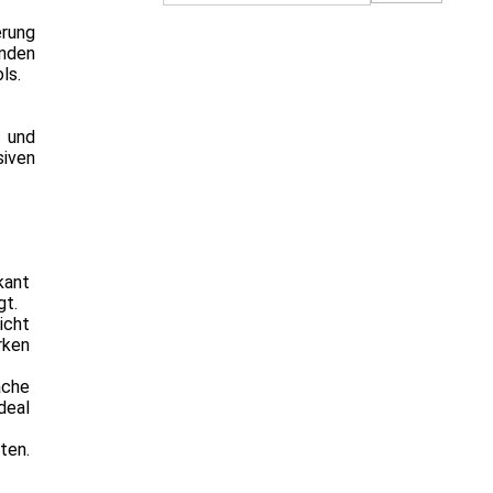
erung
enden
ls.
z und
siven
kant
gt.
icht
rken
ache
deal
ten.