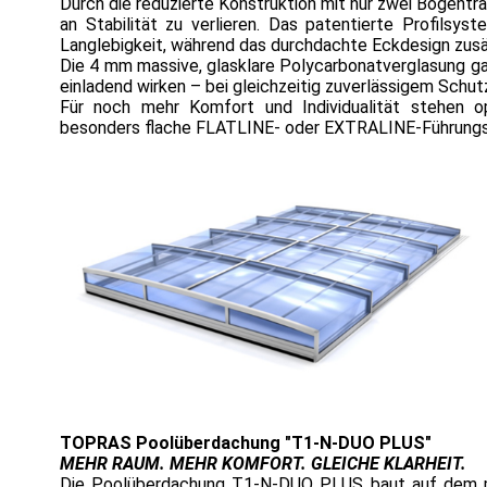
Durch die reduzierte Konstruktion mit nur zwei Bogenträ
an Stabilität zu verlieren. Das patentierte Profilsy
Langlebigkeit, während das durchdachte Eckdesign zusä
Die 4 mm massive, glasklare Polycarbonatverglasung gara
einladend wirken – bei gleichzeitig zuverlässigem Schutz
Für noch mehr Komfort und Individualität stehen op
besonders flache FLATLINE- oder EXTRALINE-Führungssy
TOPRAS Poolüberdachung "T1-N-DUO PLUS"
MEHR RAUM. MEHR KOMFORT. GLEICHE KLARHEIT.
Die Poolüberdachung T1-N-DUO PLUS baut auf dem min