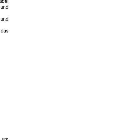
abei
 und
 und
 das
s um