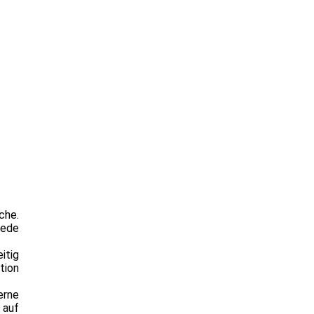
che.
jede
itig
tion
erne
 auf