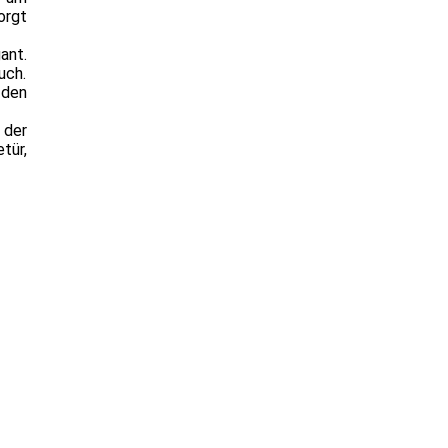
orgt
ant.
uch.
 den
 der
tür,