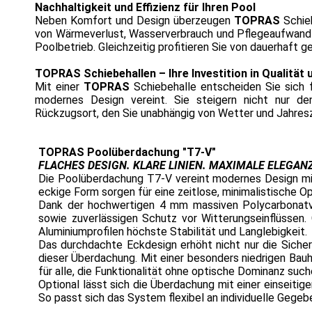
Nachhaltigkeit und Effizienz für Ihren Pool
Neben Komfort und Design überzeugen
TOPRAS
Schieb
von Wärmeverlust, Wasserverbrauch und Pflegeaufwand l
Poolbetrieb. Gleichzeitig profitieren Sie von dauerhaft g
TOPRAS Schiebehallen – Ihre Investition in Qualität 
Mit einer
TOPRAS
Schiebehalle entscheiden Sie sich f
modernes Design vereint. Sie steigern nicht nur de
Rückzugsort, den Sie unabhängig von Wetter und Jahres
TOPRAS Poolüberdachung "T7-V"
FLACHES DESIGN. KLARE LINIEN. MAXIMALE ELEGANZ
Die Poolüberdachung T7-V vereint modernes Design mit
eckige Form sorgen für eine zeitlose, minimalistische Op
Dank der hochwertigen 4 mm massiven Polycarbonatve
sowie zuverlässigen Schutz vor Witterungseinflüssen. 
Aluminiumprofilen höchste Stabilität und Langlebigkeit.
Das durchdachte Eckdesign erhöht nicht nur die Sicherh
dieser Überdachung. Mit einer besonders niedrigen Ba
für alle, die Funktionalität ohne optische Dominanz such
Optional lässt sich die Überdachung mit einer einseiti
So passt sich das System flexibel an individuelle Gege