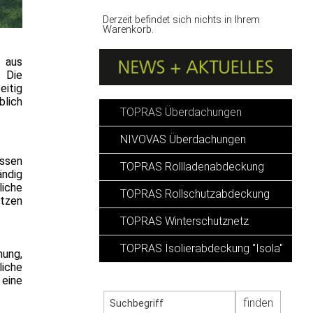
Derzeit befindet sich nichts in Ihrem
Warenkorb.
t aus
. Die
eitig
blich
TOPRAS Überdachungen
NIVOVAS Überdachungen
assen
TOPRAS Rollladenabdeckung
ändig
liche
TOPRAS Rollschutzabdeckung
ützen
TOPRAS Winterschutznetz
TOPRAS Isolierabdeckung "Isola"
hung,
liche
 eine