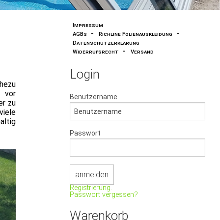
pas
Impressum
-
-
AGBs
Richline Folienauskleidung
Datenschutzerklärung
-
Widerrufsrecht
Versand
Login
hezu
 vor
Benutzername
er zu
iele
altig
Passwort
Registrierung.
Passwort vergessen?
Warenkorb