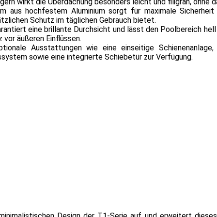
gern wirkt die Überdachung besonders leicht und filigran, ohne d
stem aus hochfestem Aluminium sorgt für maximale Sicherheit
tzlichen Schutz im täglichen Gebrauch bietet.
ntiert eine brillante Durchsicht und lässt den Poolbereich hell
 vor äußeren Einflüssen.
tionale Ausstattungen wie eine einseitige Schienenanlage,
stem sowie eine integrierte Schiebetür zur Verfügung.
imalistischen Design der T1-Serie auf und erweitert diese