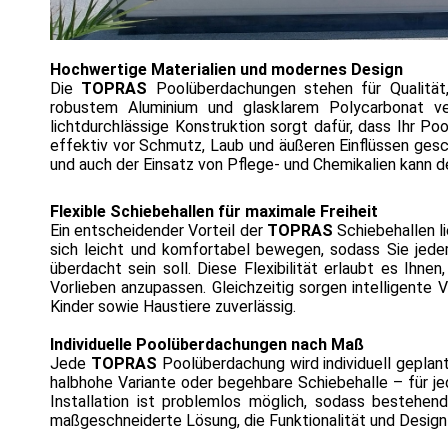
Hochwertige Materialien und modernes Design
Die
TOPRAS
Poolüberdachungen stehen für Qualität, 
robustem Aluminium und glasklarem Polycarbonat ver
lichtdurchlässige Konstruktion sorgt dafür, dass Ihr Po
effektiv vor Schmutz, Laub und äußeren Einflüssen gesc
und auch der Einsatz von Pflege- und Chemikalien kann d
Flexible Schiebehallen für maximale Freiheit
Ein entscheidender Vorteil der
TOPRAS
Schiebehallen li
sich leicht und komfortabel bewegen, sodass Sie jeder
überdacht sein soll. Diese Flexibilität erlaubt es Ihne
Vorlieben anzupassen. Gleichzeitig sorgen intelligente
Kinder sowie Haustiere zuverlässig.
Individuelle Poolüberdachungen nach Maß
Jede
TOPRAS
Poolüberdachung wird individuell geplan
halbhohe Variante oder begehbare Schiebehalle – für j
Installation ist problemlos möglich, sodass bestehe
maßgeschneiderte Lösung, die Funktionalität und Design 