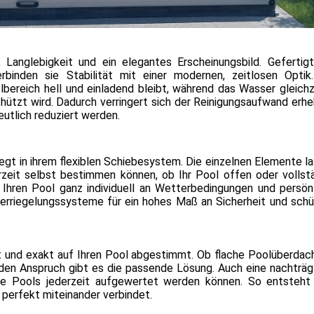
Langlebigkeit und ein elegantes Erscheinungsbild. Gefertig
binden sie Stabilität mit einer modernen, zeitlosen Optik
olbereich hell und einladend bleibt, während das Wasser gleichz
hützt wird. Dadurch verringert sich der Reinigungsaufwand erhe
eutlich reduziert werden.
egt in ihrem flexiblen Schiebesystem. Die einzelnen Elemente l
zeit selbst bestimmen können, ob Ihr Pool offen oder vollst
n, Ihren Pool ganz individuell an Wetterbedingungen und persön
 Verriegelungssysteme für ein hohes Maß an Sicherheit und sch
t und exakt auf Ihren Pool abgestimmt. Ob flache Poolüberdac
eden Anspruch gibt es die passende Lösung. Auch eine nachträg
nde Pools jederzeit aufgewertet werden können. So entsteht
perfekt miteinander verbindet.