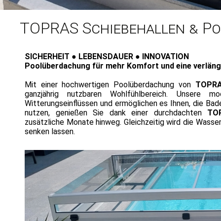
TOPR
TOPRAS Schiebehallen & P
TOPR
SICHERHEIT ● LEBENSDAUER ● INNOVATION
Poolüberdachung für mehr Komfort und eine verlän
Mit einer hochwertigen Poolüberdachung von
TOPR
ganzjährig nutzbaren Wohlfühlbereich. Unsere m
Witterungseinflüssen und ermöglichen es Ihnen, die Bad
nutzen, genießen Sie dank einer durchdachten
TO
zusätzliche Monate hinweg. Gleichzeitig wird die Wasse
senken lassen.