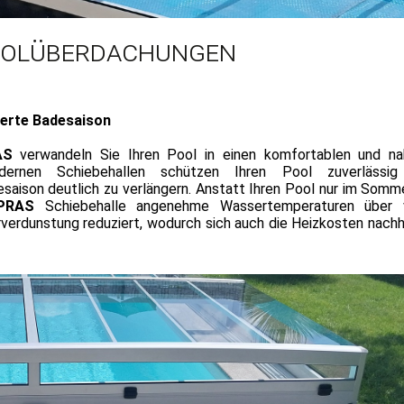
AS PPC-Schwimmbecken
SunSpa Swims
oolüberdachungen
AS Stahlwand-Becken
gerte Badesaison
AS
verwandeln Sie Ihren Pool in einen komfortablen und na
odernen Schiebehallen schützen Ihren Pool zuverlässig
esaison deutlich zu verlängern. Anstatt Ihren Pool nur im Somm
PRAS
Schiebehalle angenehme Wassertemperaturen über v
rverdunstung reduziert, wodurch sich auch die Heizkosten nachh