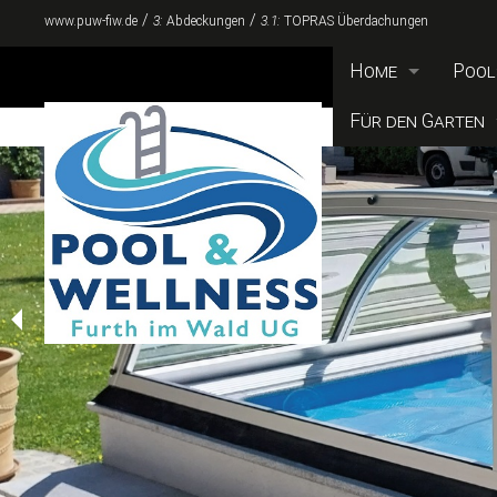
/
/
www.puw-fiw.de
3:
Abdeckungen
3.1:
TOPRAS Überdachungen
Home
Pool
Impressum
Für den Garten
TOPR
AGBs
Korbsauna®
NIVO
Richtlinie Folie
Drop-Design Fe
MON 
Datenschutzerk
Monacis Beleuc
Foli
Widerrufsrecht
ALFA Pizzaöfen
TOPR
Versand
CARR
TOPR
TOPR