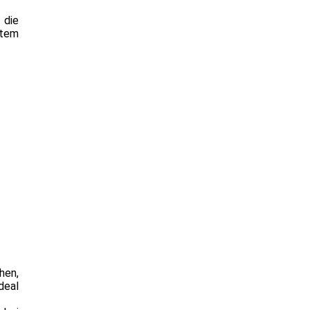
 die
stem
hen,
deal